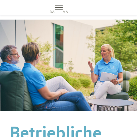
CHIRO+
VISIO+
PHYSIO+
BALNEO+
MEHR
BETRIEBLICHE
DE
GESUNDHEITSFÖRDERUNG
EN
CURA SILVA
FAQ
LONGEVITY
Betriebliche
KARRIERE